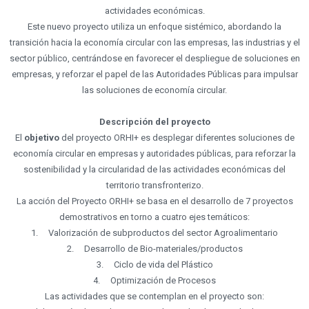
web.
actividades económicas.
Este nuevo proyecto utiliza un enfoque sistémico, abordando la
transición hacia la economía circular con las empresas, las industrias y el
Experiencia
sector público, centrándose en favorecer el despliegue de soluciones en
Para que
empresas, y reforzar el papel de las Autoridades Públicas para impulsar
nuestra web
funcione lo
las soluciones de economía circular.
mejor posible
durante tu
visita. Si
Descripción del proyecto
rechaza estas
El
objetivo
del proyecto ORHI+ es desplegar diferentes soluciones de
cookies,
algunas
economía circular en empresas y autoridades públicas, para reforzar la
funcionalidades
sostenibilidad y la circularidad de las actividades económicas del
desaparecerán
territorio transfronterizo.
de la web.
La acción del Proyecto ORHI+ se basa en el desarrollo de 7 proyectos
demostrativos en torno a cuatro ejes temáticos:
Marketing
1. Valorización de subproductos del sector Agroalimentario
Al compartir tus
2. Desarrollo de Bio-materiales/productos
intereses y
comportamiento
3. Ciclo de vida del Plástico
mientras visitas
4. Optimización de Procesos
nuestro sitio,
Las actividades que se contemplan en el proyecto son:
aumentas la
posibilidad de