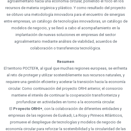
agroalimentario hacia una economía circular, poniendo el foco en los
recursos de materia orgánica y plástico. Y como resultado del proyecto
se obtuvo una metodología innovadora para el encuentro de sinergias
entre empresas, un catálogo de tecnologías innovadoras, un catálogo de
modelos de negocio, y se llevó a cabo el acompañamiento en la
Necesarias
implantación de nuevas soluciones en empresas del sector
Estas
cookies no
agroalimentario mediante análisis de viabilidad, acuerdos de
son
colaboración o transferencia tecnológica.
opcionales.
Son
necesarias
Resumen
para que
El territorio POCTEFA, al igual que muchas regiones europeas, se enfrenta
funcione la
web.
al reto de proteger y utilizar sosteniblemente sus recursos naturales, y
requiere una gestión eficiente y acelerar la transición hacia la economía
circular. Como continuación del proyecto ORHI anterior, el consorcio
Estadísticas
mantiene el interés de continuar la cooperación transfronteriza y
Para que
podamos
profundizar en actividades en torno a la economía circular.
mejorar la
El
Proyecto ORHI+
, con la colaboración de diferentes entidades y
funcionalidad
empresas de las regiones de Euskadi, La Rioja y Pirineos Atlánticos,
y estructura
de la web, en
promueve el despliegue de tecnologías y modelos de negocio de
base a cómo
economía circular para reforzar la sostenibilidad y la circularidad de las
se usa la